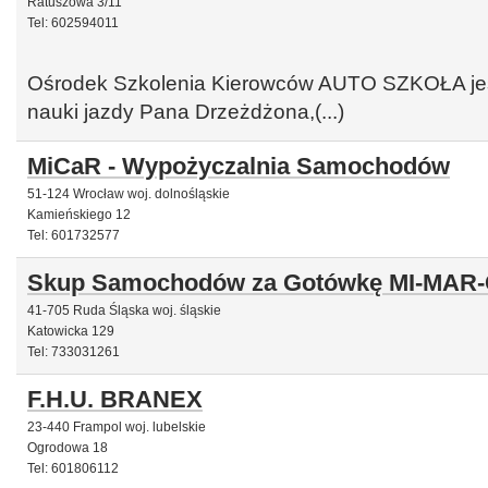
Ratuszowa 3/11
Tel: 602594011
Ośrodek Szkolenia Kierowców AUTO SZKOŁA jes
nauki jazdy Pana Drzeżdżona,(...)
MiCaR - Wypożyczalnia Samochodów
51-124 Wrocław woj. dolnośląskie
Kamieńskiego 12
Tel: 601732577
Skup Samochodów za Gotówkę MI-MAR
41-705 Ruda Śląska woj. śląskie
Katowicka 129
Tel: 733031261
F.H.U. BRANEX
23-440 Frampol woj. lubelskie
Ogrodowa 18
Tel: 601806112