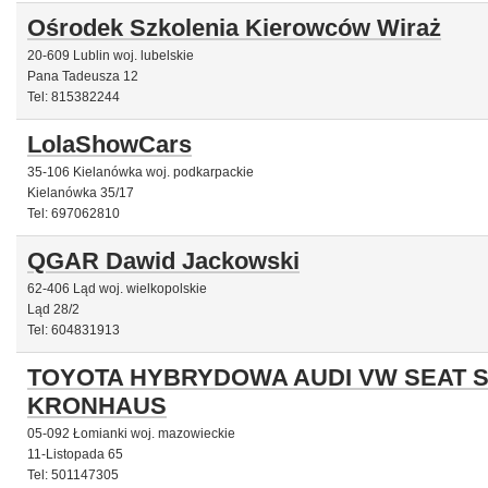
Ośrodek Szkolenia Kierowców Wiraż
20-609 Lublin woj. lubelskie
Pana Tadeusza 12
Tel: 815382244
LolaShowCars
35-106 Kielanówka woj. podkarpackie
Kielanówka 35/17
Tel: 697062810
QGAR Dawid Jackowski
62-406 Ląd woj. wielkopolskie
Ląd 28/2
Tel: 604831913
TOYOTA HYBRYDOWA AUDI VW SEAT 
KRONHAUS
05-092 Łomianki woj. mazowieckie
11-Listopada 65
Tel: 501147305