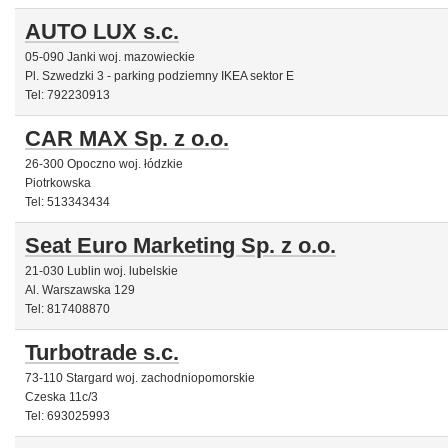
AUTO LUX s.c.
05-090 Janki woj. mazowieckie
Pl. Szwedzki 3 - parking podziemny IKEA sektor E
Tel: 792230913
CAR MAX Sp. z o.o.
26-300 Opoczno woj. łódzkie
Piotrkowska
Tel: 513343434
Seat Euro Marketing Sp. z o.o.
21-030 Lublin woj. lubelskie
Al. Warszawska 129
Tel: 817408870
Turbotrade s.c.
73-110 Stargard woj. zachodniopomorskie
Czeska 11c/3
Tel: 693025993