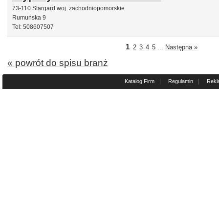
73-110 Stargard woj. zachodniopomorskie
Rumuńska 9
Tel: 508607507
1
2
3
4
5
...
Następna »
« powrót do spisu branż
|
|
Katalog Firm
Regulamin
Rekl