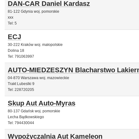
DAN-CAR Daniel Kardasz
81-122 Gdynia woj. pomorskie
xxx
Tel: 5
ECJ
30-222 Kraków woj. małopolskie
Dolina 18
Tel: 791063997
AUTO-MIEDZESZYN Blacharstwo Lakiern
04-870 Warszawa woj. mazowieckie
Trakt Lubeslki 9
Tel: 228720205
Skup Aut Auto-Myras
80-137 Gdańsk woj. pomorskie
Lecha Bądkowskiego
Tel: 794430044
Wypożyczalnia Aut Kameleon