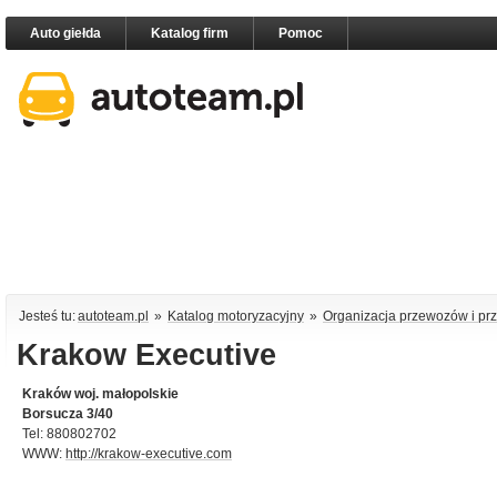
Auto giełda
Katalog firm
Pomoc
Jesteś tu:
autoteam.pl
»
Katalog motoryzacyjny
»
Organizacja przewozów i pr
Krakow Executive
Kraków woj. małopolskie
Borsucza 3/40
Tel: 880802702
WWW:
http://krakow-executive.com