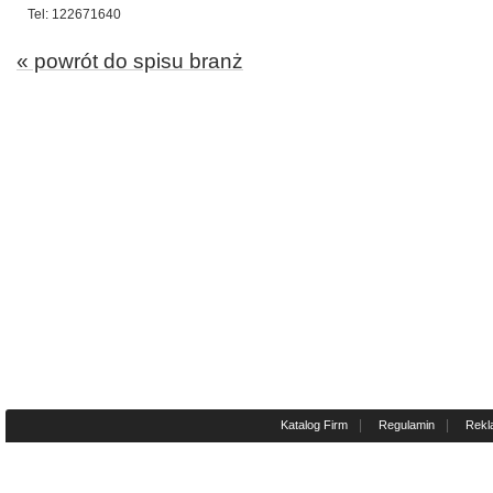
Tel: 122671640
« powrót do spisu branż
|
|
Katalog Firm
Regulamin
Rekl