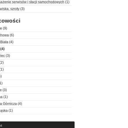
ażenie serwisów i stacji samochodowych
(1)
iska, szroty
(3)
cowości
ce
(9)
chowa
(6)
-Biała
(4)
(4)
iec
(3)
(2)
(1)
)
1)
w
(3)
na
(1)
a Górnicza
(4)
ląska
(1)
kt