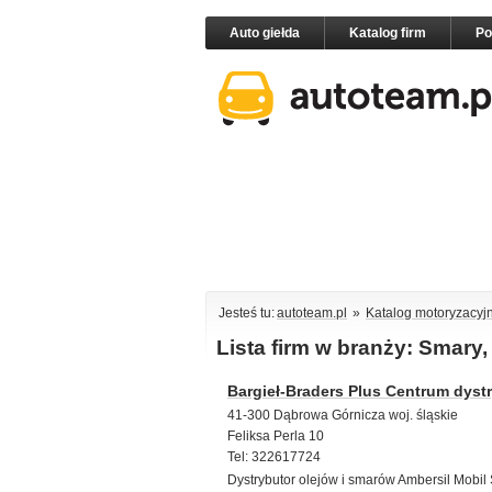
Auto giełda
Katalog firm
P
Jesteś tu:
autoteam.pl
»
Katalog motoryzacyj
Lista firm w branży: Smary,
Bargieł-Braders Plus Centrum dy
41-300 Dąbrowa Górnicza woj. śląskie
Feliksa Perla 10
Tel: 322617724
Dystrybutor olejów i smarów Ambersil Mobil 