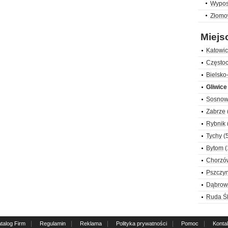
Wypos
Złomow
Miejs
Katowi
Często
Bielsko
Gliwice
Sosnow
Zabrze
Rybnik
Tychy
(5
Bytom
(
Chorzó
Pszczy
Dąbrow
Ruda Ś
|
|
|
|
|
talog Firm
Regulamin
Reklama
Polityka prywatności
Pomoc
Konta