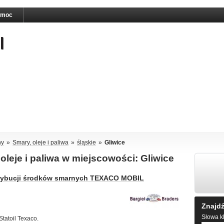
omoc
ny
»
Smary, oleje i paliwa
»
śląskie
»
Gliwice
 oleje i paliwa w miejscowości: Gliwice
strybucji środków smarnych TEXACO MOBIL
Znajdź
Słowa kl
Statoil Texaco.