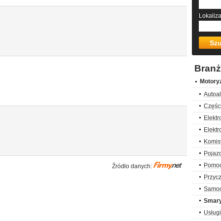
Lokaliz
Bran
Motory
Autoal
Częśc
Elekt
Elekt
Komis
Pojazd
Pomoc
Źródło danych:
Przycz
Samoc
Smary,
Usług