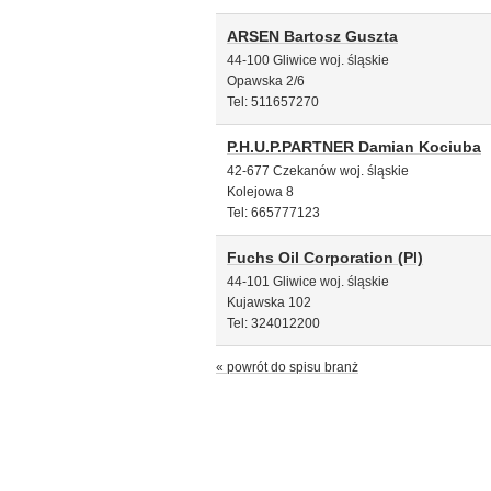
ARSEN Bartosz Guszta
44-100 Gliwice woj. śląskie
Opawska 2/6
Tel: 511657270
P.H.U.P.PARTNER Damian Kociuba
42-677 Czekanów woj. śląskie
Kolejowa 8
Tel: 665777123
Fuchs Oil Corporation (Pl)
44-101 Gliwice woj. śląskie
Kujawska 102
Tel: 324012200
« powrót do spisu branż