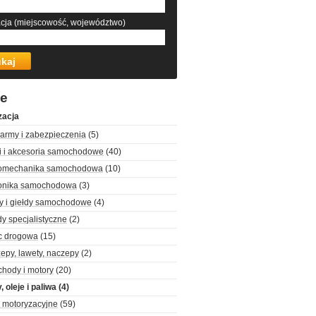
acja (miejscowość, województwo)
że
zacja
army i zabezpieczenia
(5)
i i akcesoria samochodowe
(40)
romechanika samochodowa
(10)
ronika samochodowa
(3)
y i giełdy samochodowe
(4)
y specjalistyczne
(2)
 drogowa
(15)
epy, lawety, naczepy
(2)
hody i motory
(20)
 oleje i paliwa
(4)
i motoryzacyjne
(59)