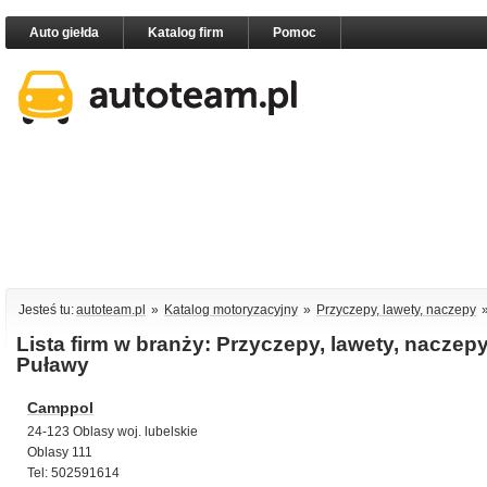
Auto giełda
Katalog firm
Pomoc
Jesteś tu:
autoteam.pl
»
Katalog motoryzacyjny
»
Przyczepy, lawety, naczepy
Lista firm w branży: Przyczepy, lawety, naczep
Puławy
Camppol
24-123 Oblasy woj. lubelskie
Oblasy 111
Tel: 502591614