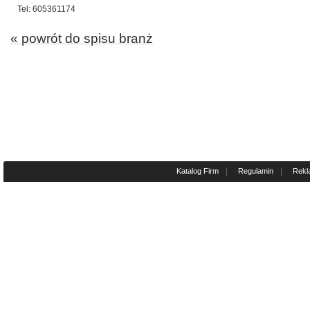
Tel: 605361174
« powrót do spisu branż
|
|
Katalog Firm
Regulamin
Rekl