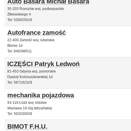
Auto Basara Michał Basara
35-203 Rzeszów woj. podkarpackie
Żłkiewskiego 4
Tel: 530925019
Autofrance zamość
22-400 Zamość woj. lubelskie
Błonie 1d
Tel: 846398511
ICZĘŚCI Patryk Ledwoń
81-453 Gdynia woj. pomorskie
Dywizji Kościuszkowskiej 1d
Tel: 587192329
mechanika pojazdowa
93-118 Łódź woj. łódzkie
Wacława 19 róg tatrzańskiej
Tel: 502030039
BIMOT F.H.U.