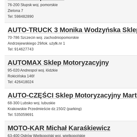
76-200 Słupsk woj. pomorskie
Zielona 7
Tel: 598482890
AUTO-TRUCK 3 Monika Wodzyńska Sklep
70-786 Szczecin woj. zachodniopomorskie
Andrzejewskiego 29/lok. użytk.nr 1
Tel: 914627743
AUTOMAX Sklep Motoryzacyjny
95-020 Andrespol woj. łódzkie
Rokicińska 146f
Tel: 426418024
AUTO-CZĘŚCI Sklep Motoryzacyjny Mar
68-300 Lubsko woj. lubuskie
Krakowskie Przedmieście dz.150/2 (parking)
Tel: 535059691
MOTO-KAR Michał Karaśkiewicz
63-400 Ostrów Wielkopolski woj. wielkopolskie