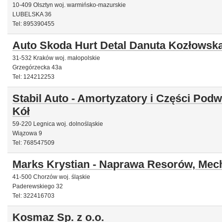
10-409 Olsztyn woj. warmińsko-mazurskie
LUBELSKA 36
Tel: 895390455
Auto Skoda Hurt Detal Danuta Kozłowsk
31-532 Kraków woj. małopolskie
Grzegórzecka 43a
Tel: 124212253
Stabil Auto - Amortyzatory i Części Pod
Kół
59-220 Legnica woj. dolnośląskie
Wiązowa 9
Tel: 768547509
Marks Krystian - Naprawa Resorów, Mec
41-500 Chorzów woj. śląskie
Paderewskiego 32
Tel: 322416703
Kosmaz Sp. z o.o.