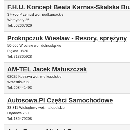
F.H.U. Koncept Beata Karnas-Skalska B
37-700 Przemyśl woj. podkarpackie
Wernyhory 25
Tel: 502667626
Prokopczuk Wiesław - Resory, sprężyny
50-505 Wrocław woj. dolnośląskie
Piękna 18/20
Tel: 713365928
AM-TEL Jacek Matuszczak
62025 Kostrzyn woj. wielkopolskie
Wrzesińska 68
Tel: 608441493
Autosowa.Pl Części Samochodowe
33-311 Wielogłowy woj. małopolskie
Dąbrowa 250
Tel: 185479208