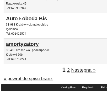
Raszkowska 49
Tel: 625918947
Auto Łoboda Bis
31-983 Kraków woj. małopolskie
Igołomsa
Tel: 601412574
amortyzatory
38-400 Krosno woj. podkarpackie
Kletówki 60b
Tel: 698737224
1
2
Następna »
« powrót do spisu branż
|
|
Katalog Firm
Regulamin
Rekl