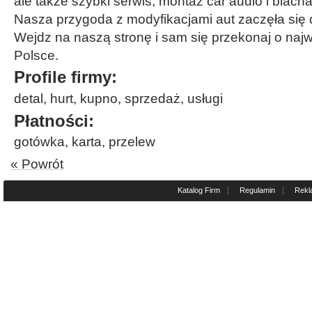
ale także szybki serwis, montaż car audio i blac
Nasza przygoda z modyfikacjami aut zaczęła się d
Wejdz na naszą stronę i sam się przekonaj o najw
Polsce.
Profile firmy:
detal, hurt, kupno, sprzedaż, usługi
Płatności:
gotówka, karta, przelew
« Powrót
|
|
Katalog Firm
Regulamin
Rekl