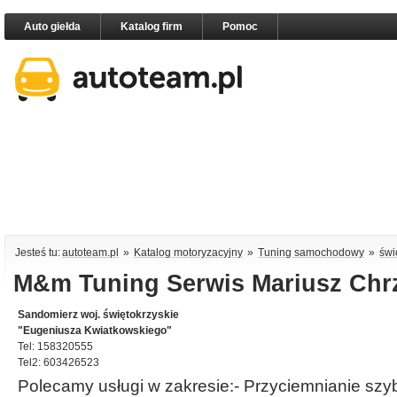
Auto giełda
Katalog firm
Pomoc
Jesteś tu:
autoteam.pl
»
Katalog motoryzacyjny
»
Tuning samochodowy
»
świ
M&m Tuning Serwis Mariusz Chr
Sandomierz woj. świętokrzyskie
"Eugeniusza Kwiatkowskiego"
Tel: 158320555
Tel2: 603426523
Polecamy usługi w zakresie:- Przyciemnianie s