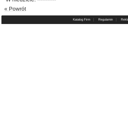
« Powrót
|
|
Katalog Firm
Regulamin
Rekl