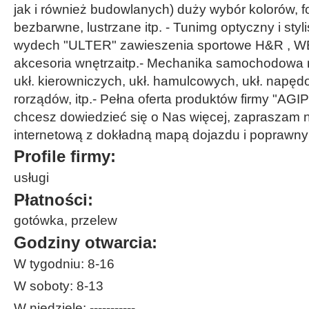
jak i również budowlanych) duży wybór kolorów, f
bezbarwne, lustrzane itp. - Tunimg optyczny i styli
wydech "ULTER" zawieszenia sportowe H&R , WE
akcesoria wnętrzaitp.- Mechanika samochodowa
ukł. kierowniczych, ukł. hamulcowych, ukł. napę
rorządów, itp.- Pełna oferta produktów firmy "AGIP"
chcesz dowiedzieć się o Nas więcej, zapraszam 
internetową z dokładną mapą dojazdu i poprawny
Profile firmy:
usługi
Płatności:
gotówka, przelew
Godziny otwarcia:
W tygodniu: 8-16
W soboty: 8-13
W niedziele: -----------