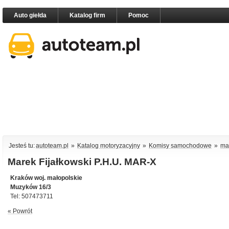
Auto giełda
Katalog firm
Pomoc
Jesteś tu:
autoteam.pl
»
Katalog motoryzacyjny
»
Komisy samochodowe
»
ma
Marek Fijałkowski P.H.U. MAR-X
Kraków woj. małopolskie
Muzyków 16/3
Tel: 507473711
« Powrót