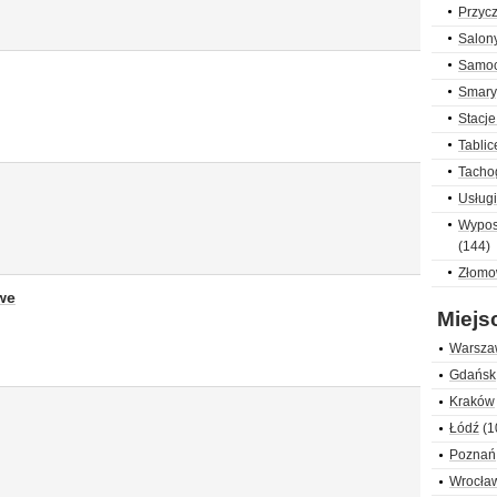
Przycz
Salon
Samoc
Smary,
Stacje
Tablic
Tachog
Usług
Wypos
(144)
Złomow
we
Miejs
Warsza
Gdańsk
Kraków
Łódź
(1
Poznań
Wrocła