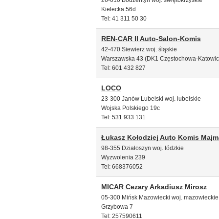
26-010 Bodzentyn woj. świętokrzyskie
Kielecka 56d
Tel: 41 311 50 30
REN-CAR II Auto-Salon-Komis
42-470 Siewierz woj. śląskie
Warszawska 43 (DK1 Częstochowa-Katowic
Tel: 601 432 827
LOCO
23-300 Janów Lubelski woj. lubelskie
Wojska Polskiego 19c
Tel: 531 933 131
Łukasz Kołodziej Auto Komis Majm
98-355 Działoszyn woj. łódzkie
Wyzwolenia 239
Tel: 668376052
MICAR Cezary Arkadiusz Mirosz
05-300 Mińsk Mazowiecki woj. mazowieckie
Grzybowa 7
Tel: 257590611