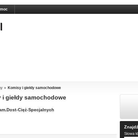
omoc
ny
»
Komisy i giełdy samochodowe
sy i giełdy samochodowe
Sam.Dost-Cięż-Specjalnych
Znajdź
Słowa kl