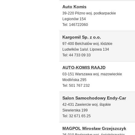
Auto Komis
39-220 Pilzno woj. podkarpackie
Legionów 154
Tel: 146722060
Kargomil Sp. z o.o.
97-400 Bełchatów woj. łódzkie
Ludwików 1a/ul. Lipowa 134
Tel: 44 733 09 33
AUTO-KOMIS RAAJD
03-151 Warszawa woj. mazowieckie
Modlińska 295
Tel: 501 767 232
Salon Samochodowy Endy-Car
42-431 Zawiercie woj. śląskie
Siewierska 199
Tel: 32 671 65 25
MAGPOL Mirosław Grzejszczyk