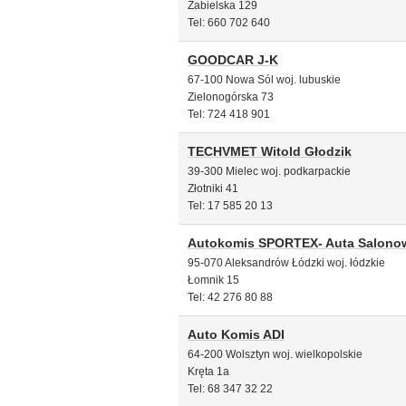
Zabielska 129
Tel: 660 702 640
GOODCAR J-K
67-100 Nowa Sól woj. lubuskie
Zielonogórska 73
Tel: 724 418 901
TECHVMET Witold Głodzik
39-300 Mielec woj. podkarpackie
Złotniki 41
Tel: 17 585 20 13
Autokomis SPORTEX- Auta Salono
95-070 Aleksandrów Łódzki woj. łódzkie
Łomnik 15
Tel: 42 276 80 88
Auto Komis ADI
64-200 Wolsztyn woj. wielkopolskie
Kręta 1a
Tel: 68 347 32 22