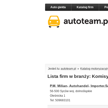
Auto giełda
Katalog firm
P
Jesteś tu:
autoteam.pl
»
Katalog motoryzacyj
Lista firm w branży: Komi
P.M. Milian- Autohandel- Importer.
56-500 Syców woj. dolnośląskie
Oleśnicka 1
Tel: 509683101