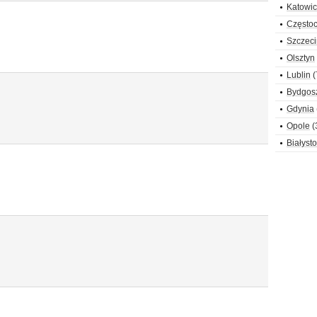
Katowi
Często
Szczeci
Olsztyn
Lublin
(
Bydgos
Gdynia
Opole
(
Białyst