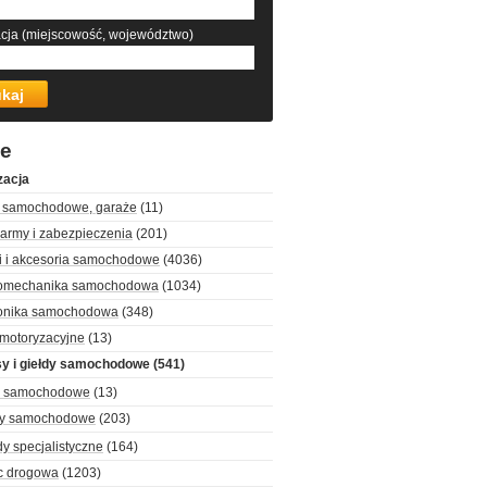
acja (miejscowość, województwo)
że
zacja
y samochodowe, garaże
(11)
army i zabezpieczenia
(201)
i i akcesoria samochodowe
(4036)
romechanika samochodowa
(1034)
ronika samochodowa
(348)
 motoryzacyjne
(13)
y i giełdy samochodowe
(541)
y samochodowe
(13)
y samochodowe
(203)
y specjalistyczne
(164)
 drogowa
(1203)