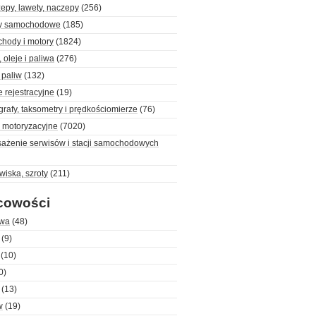
epy, lawety, naczepy
(256)
y samochodowe
(185)
hody i motory
(1824)
 oleje i paliwa
(276)
 paliw
(132)
e rejestracyjne
(19)
rafy, taksometry i prędkościomierze
(76)
i motoryzacyjne
(7020)
ażenie serwisów i stacji samochodowych
iska, szroty
(211)
cowości
wa
(48)
(9)
(10)
0)
(13)
w
(19)