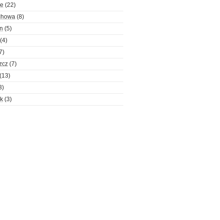
ce
(22)
chowa
(8)
n
(5)
(4)
7)
zcz
(7)
(13)
3)
ok
(3)