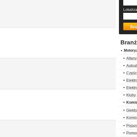
Lokaliz
Bran
Motory
Altan
Autoal
Częśc
Elekt
Elekt
Kluby
Komis
Giełd
Komis
Pojazd
Pomoc