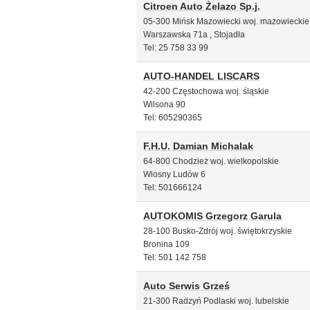
Citroen Auto Żelazo Sp.j.
05-300 Mińsk Mazowiecki woj. mazowieckie
Warszawska 71a , Stojadła
Tel: 25 758 33 99
AUTO-HANDEL LISCARS
42-200 Częstochowa woj. śląskie
Wilsona 90
Tel: 605290365
F.H.U. Damian Michalak
64-800 Chodzież woj. wielkopolskie
Wiosny Ludów 6
Tel: 501666124
AUTOKOMIS Grzegorz Garula
28-100 Busko-Zdrój woj. świętokrzyskie
Bronina 109
Tel: 501 142 758
Auto Serwis Grześ
21-300 Radzyń Podlaski woj. lubelskie