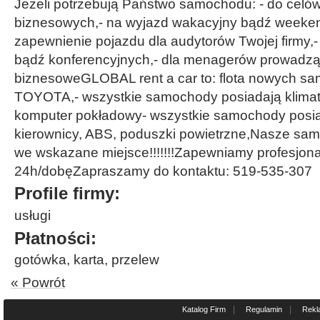
Jeżeli potrzebują Państwo samochodu: - do celó
biznesowych,- na wyjazd wakacyjny bądź weeke
zapewnienie pojazdu dla audytorów Twojej firmy,-
bądź konferencyjnych,- dla menagerów prowadząc
biznesoweGLOBAL rent a car to: flota nowych s
TOYOTA,- wszystkie samochody posiadają klimaty
komputer pokładowy- wszystkie samochody pos
kierownicy, ABS, poduszki powietrzne,Nasze sa
we wskazane miejsce!!!!!!!Zapewniamy profesjon
24h/dobęZapraszamy do kontaktu: 519-535-307
Profile firmy:
usługi
Płatności:
gotówka, karta, przelew
« Powrót
|
|
Katalog Firm
Regulamin
Rekl