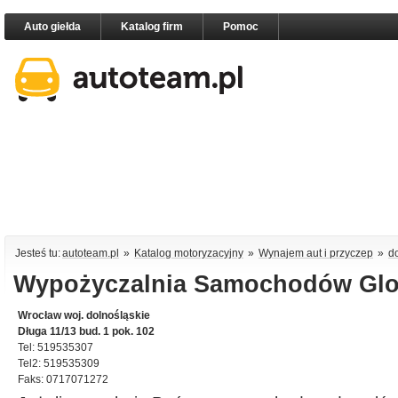
Auto giełda
Katalog firm
Pomoc
Jesteś tu:
autoteam.pl
»
Katalog motoryzacyjny
»
Wynajem aut i przyczep
»
d
Wypożyczalnia Samochodów Glob
Wrocław woj. dolnośląskie
Długa 11/13 bud. 1 pok. 102
Tel: 519535307
Tel2: 519535309
Faks: 0717071272