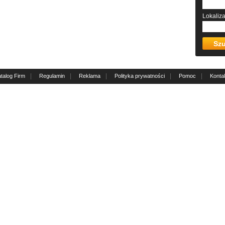
Lokaliz
|
|
|
|
|
talog Firm
Regulamin
Reklama
Polityka prywatności
Pomoc
Konta