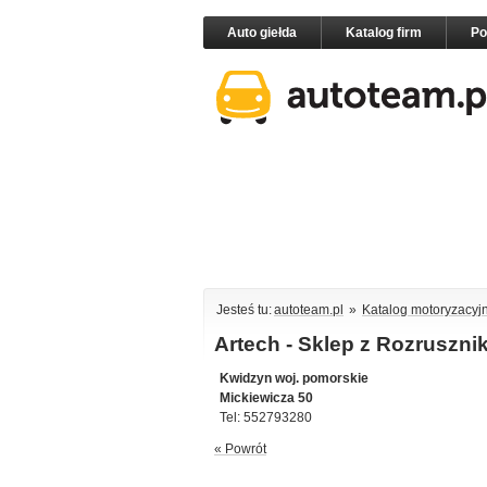
Auto giełda
Katalog firm
P
Jesteś tu:
autoteam.pl
»
Katalog motoryzacyj
Artech - Sklep z Rozrusznik
Kwidzyn woj. pomorskie
Mickiewicza 50
Tel: 552793280
« Powrót