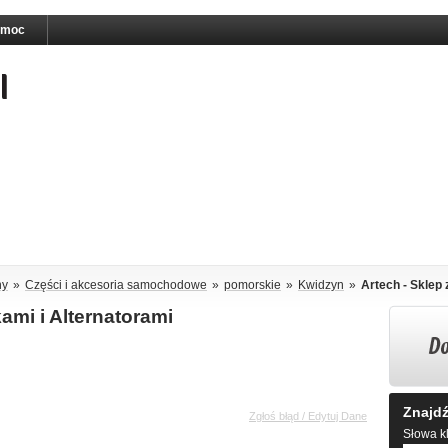
omoc
ny
»
Części i akcesoria samochodowe
»
pomorskie
»
Kwidzyn
»
Artech - Sklep 
ami i Alternatorami
Znajdź
Zgłoś błąd / Edytuj Dane
Słowa kl